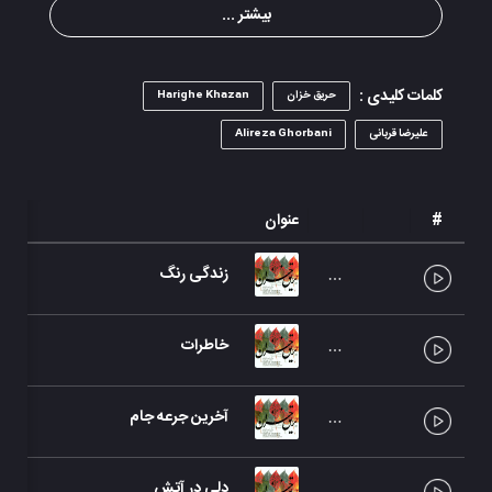
بیشتر ...
کلمات کلیدی :
حریق خزان
Harighe Khazan
علیرضا قربانی
Alireza Ghorbani
#
عنوان
زندگی رنگ
خاطرات
آخرین جرعه جام
دلی در آتش