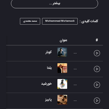
بیشتر ...
کلمات کلیدی :
Mohammad Motamedi
محمد معتمدی
#
عنوان
کوبار
یلدا
خورشید
پاییز