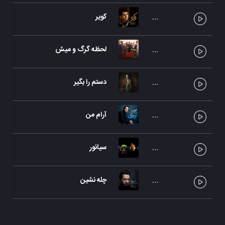
کویر
لحظه گرگ و میش
دستم را بگیر
آرام من
سیانور
چله نشین