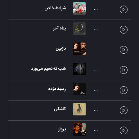
شرایط خاص
پناه آخر
نازنین
شب که نسیم می‌وزد
رسید مژده
کاشکی
پرواز