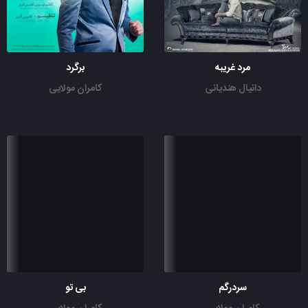
مرد غریبه
برگرد
دانیال هندیانی
کامران مولایی
سردرگم
بی تو