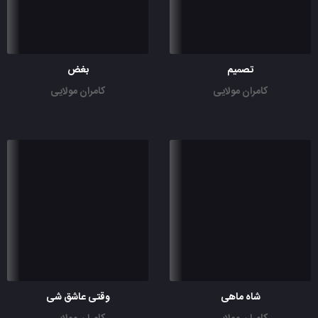
تصمیم
بغض
کامران مولایی
کامران مولایی
شاه ماهی
وقتی عاشق شی