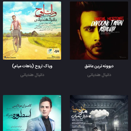
دیوونه ترین عاشق
ویاک اروح (باهات میام)
دانیال هندیانی
دانیال هندیانی