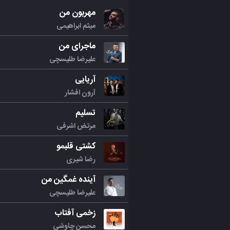
مهربون من
میثم ابراهیمی
ماجرای من
علیرضا طلیسچی
آریایی
آرون افشار
تسلیم
مرتض اشرفی
کشتی قلبمو
رضا شیری
آینده غمگین من
علیرضا طلیسچی
زخمی آفتاب
محسن چاوشی