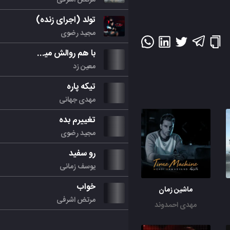
تولد (اجرای زنده)
مجید رضوی
با هم روالش میکنیم
معین زد
تیکه پاره
مهدی جهانی
تغییرم بده
مجید رضوی
رو سفید
یوسف زمانی
خواب
ماشین زمان
مرتض اشرفی
مهدی احمدوند