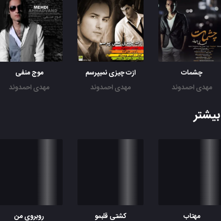
چشمات
ازت چیزی نمیپرسم
موج منفی
مهدی احمدوند
مهدی احمدوند
مهدی احمدوند
یشتر
مهتاب
کشتی قلبمو
روبروی من