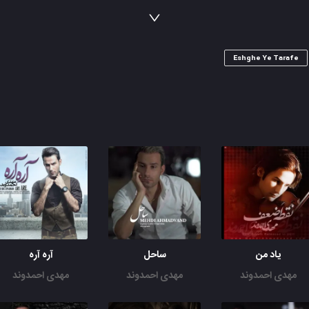
نفهمیدی با رفتنت قلبم و پرپر کردی
منتظرت می مونم و کنار این خاطره ها
دلم گرفت دلم شکست از غم این حادثه ها
Eshghe Ye Tarafe
یاد من
ساحل
آره آره
مهدی احمدوند
مهدی احمدوند
مهدی احمدوند