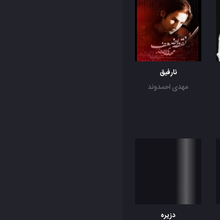
نارفیق
مهدی احمدوند
دزیره