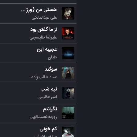
هستی من (ورژن جدید)
علی عبدالمالکی
از ما گفتن بود
علیرضا طلیسچی
عجیبه این
دایان
سوگند
عماد طالب زاده
نیم شب
امیر عظیمی
نگرانتم
روزبه نعمت‌الهی
کم خونی
مرتض اشرفی