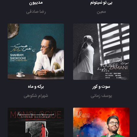
بی تو نمیتونم
مدییون
معین
رضا صادقی
سوت و کور
برکه و ماه
یوسف زمانی
شهرام شکوهی