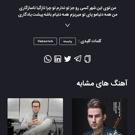
من توی این شهر کسی رو جز تو ندارم تو چرا تازگیا ناسازگاری
من همه دنیامو پای تو میریزم همه دنیام باشه پیشت یادگاری
من به تو وابسته شدم از نبودنت خسته شدم
دو روزه از من فاصلت ببین چقده شکسته شدم
به مردنم راضی شدم این روزایی که دورم ازت
کلمات کلیدی :
روزایی که فکر میکنم یکی رو آوردی وسط
وابسته
Vabasteh
آهنگ های مشابه