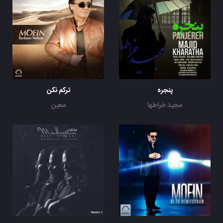
پنجره
ترکم نکن
مجید خراطها
معین