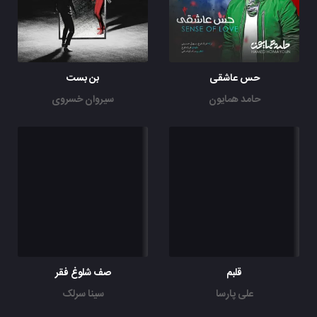
حس عاشقی
بن بست
حامد همایون
سیروان خسروی
قلبم
صف شلوغ فقر
علی پارسا
سینا سرلک