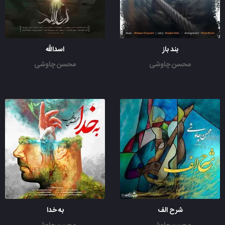
بند باز
اسدالله
محسن چاوشی
محسن چاوشی
شرح الف
به خدا