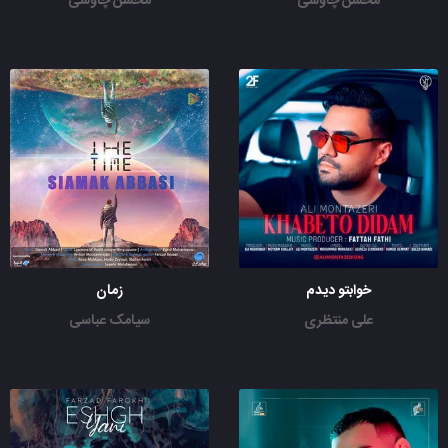
محسن چاوشی
محسن چاوشی
خوابتو دیدم
زمان
علی منتظری
سیامک عباسی