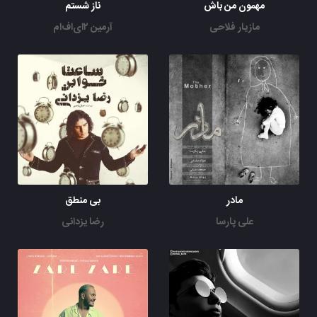
مهمون من باش
ناز شستم
مازیار فلاحی
آرمین ۲ای‌اف‌ام
مادر
بی منطق
علی پارسا
رضا یزدانی