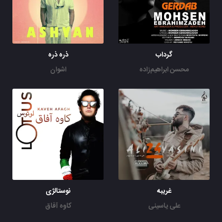
گرداب
ذره ذره
محسن ابراهیم‌زاده
اشوان
غریبه
نوستالژی
علی یاسینی
کاوه آفاق