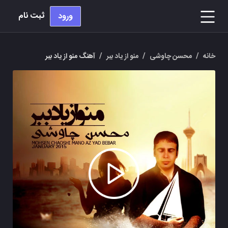
ثبت نام
ورود
خانه
/
محسن چاوشی
/
منو از یاد ببر
/
آهنگ منو از یاد ببر