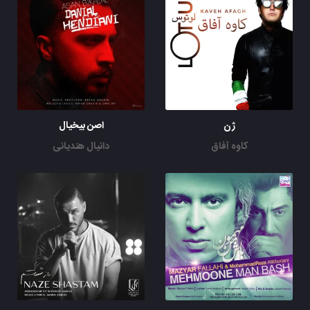
ژن
اصن بیخیال
کاوه آفاق
دانیال هندیانی