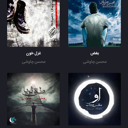
بغض
غزل خون
محسن چاوشی
محسن چاوشی