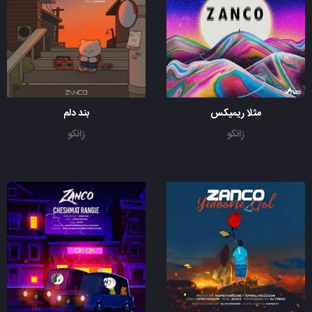
مثلا ریمیکس
بند دلم
زانکو
زانکو