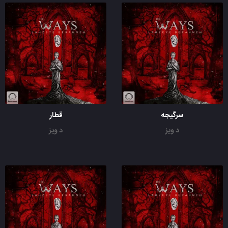
سرگیجه
قطار
د ویز
د ویز