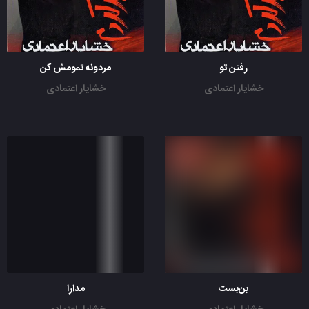
رفتن تو
مردونه تمومش کن
خشایار اعتمادی
خشایار اعتمادی
بن‌بست
مدارا