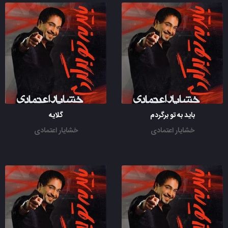
باید به تو برگردم
گلایه
خشایار اعتمادی
خشایار اعتمادی