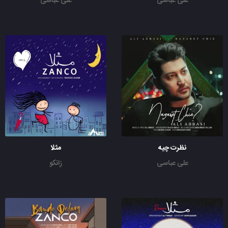
علی عباسی
علی عباسی
نظرت چیه
مثلا
علی عباسی
زانکو