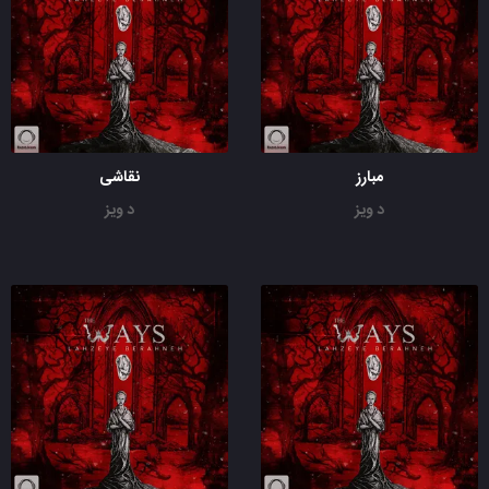
مبارز
نقاشی
د ویز
د ویز