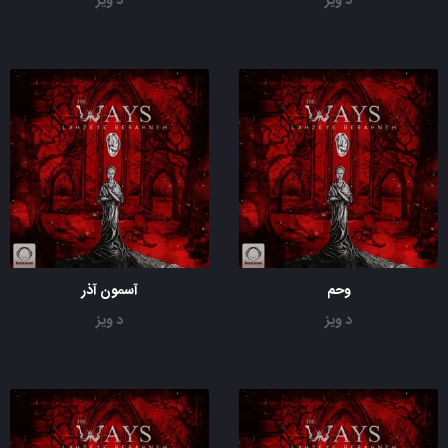
د ویز
د ویز
وحم
آسمون آذر
د ویز
د ویز