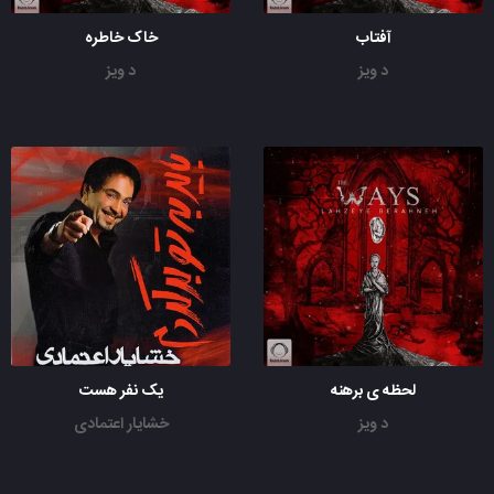
آفتاب
خاک خاطره
د ویز
د ویز
لحظه ی برهنه
یک نفر هست
د ویز
خشایار اعتمادی