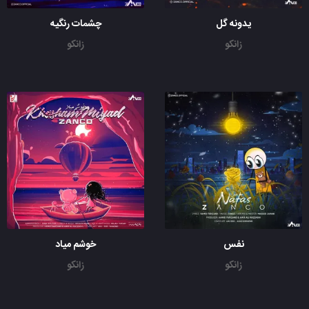
یدونه گل
چشمات رنگیه
زانکو
زانکو
نفس
خوشم میاد
زانکو
زانکو