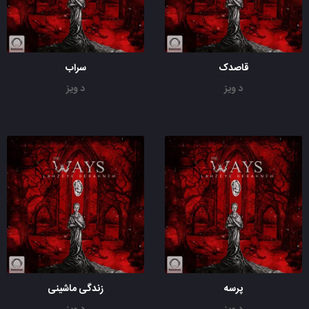
قاصدک
سراب
د ویز
د ویز
پرسه
زندگی ماشینی