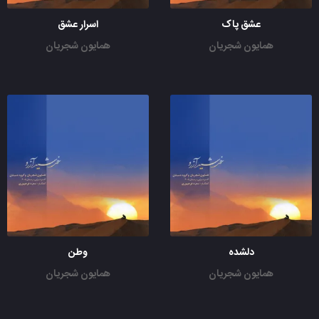
عشق پاک
اسرار عشق
همایون شجریان
همایون شجریان
دلشده
وطن
همایون شجریان
همایون شجریان