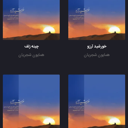
خورشید آرزو
چینه زلف
همایون شجریان
همایون شجریان