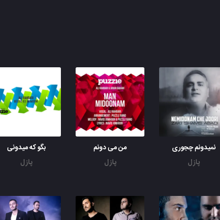
نمیدونم چجوری
من می دونم
بگو که میدونی
پازل
پازل
پازل