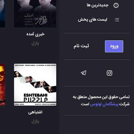
جدیدترین ها
لیست های پخش
خبری آمده
پازل
ورود
ثبت نام
تمامی حقوق این محصول متعلق به
شرکت
پیشگامان لوتوس
است
اشتباهی
پازل