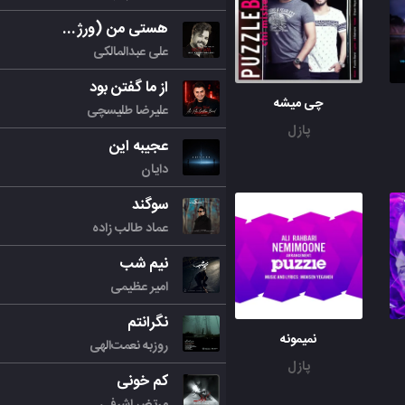
هستی من (ورژن جدید)
علی عبدالمالکی
از ما گفتن بود
چی میشه
علیرضا طلیسچی
پازل
عجیبه این
دایان
سوگند
عماد طالب زاده
نیم شب
امیر عظیمی
نگرانتم
نمیمونه
روزبه نعمت‌الهی
پازل
کم خونی
مرتض اشرفی