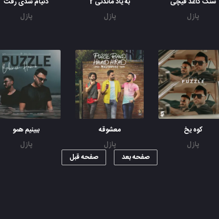
سنگ کاغذ قیچی
به یاد ماندنی 2
دنیام شدی رفت
پازل
پازل
پازل
کوه یخ
معشوقه
ببینیم همو
پازل
پازل
پازل
صفحه بعد
صفحه قبل