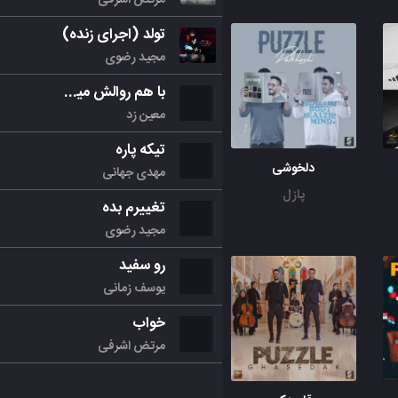
تولد (اجرای زنده)
مجید رضوی
با هم روالش میکنیم
معین زد
تیکه پاره
دلخوشی
مهدی جهانی
پازل
تغییرم بده
مجید رضوی
رو سفید
یوسف زمانی
خواب
مرتض اشرفی