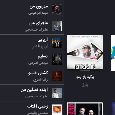
مهربون من
میثم ابراهیمی
ماجرای من
علیرضا طلیسچی
آریایی
آرون افشار
تسلیم
مرتض اشرفی
کشتی قلبمو
برگرد باز اینجا
رضا شیری
پازل
آینده غمگین من
علیرضا طلیسچی
زخمی آفتاب
محسن چاوشی