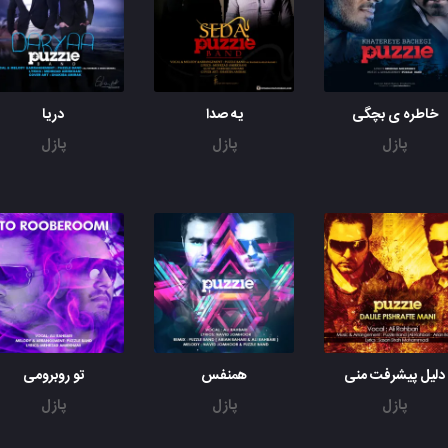
خاطره ی بچگی
یه صدا
دریا
پازل
پازل
پازل
دلیل پیشرفت منی
همنفس
تو روبرومی
پازل
پازل
پازل