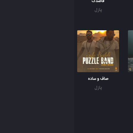
قاصدک
پازل
صاف و ساده
پازل