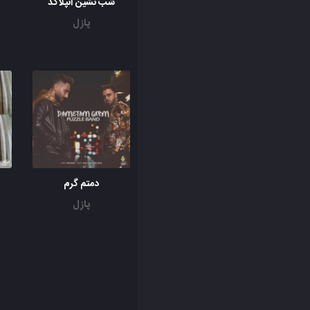
شب نشین آنپلاگد
پازل
دمتم گرم
پازل