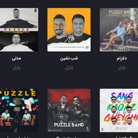
دلارام
شب نشین
مدلی
پازل
پازل
پازل