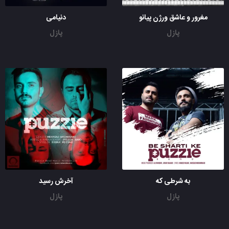
مغرور و عاشق ورژن پیانو
دنیامی
پازل
پازل
به شرطی که
آخرش رسید
پازل
پازل