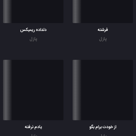
فرشته
دلداده ریمیکس
پازل
پازل
از خودت برام بگو
یادم نرفته