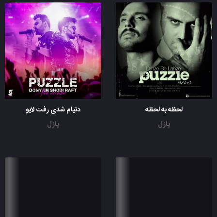
لحظه به لحظه
دنیام شدی رفت لایو
پازل
پازل