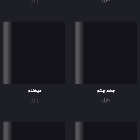
پازل
پازل
چشم چشم
میخندم
پازل
پازل