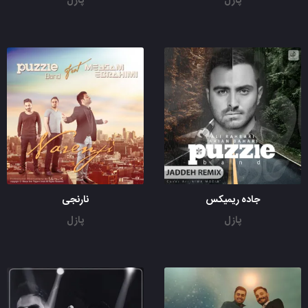
پازل
پازل
جاده ریمیکس
نارنجی
پازل
پازل