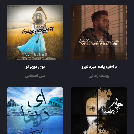
بالاخره یادم میره تورو
بوی موی تو
یوسف زمانی
علی اصحابی