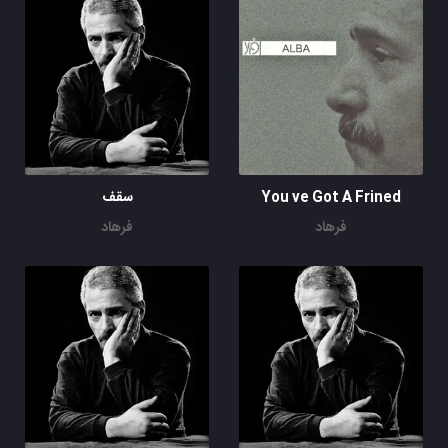
You ve Got A Frined
سقف
فرهاد
فرهاد