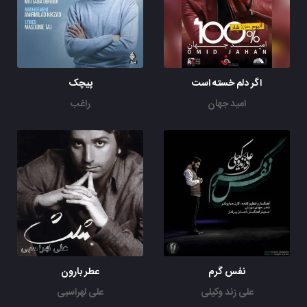
اگر دلم خسته است
پیچک
امید جهان
راغب
نفس گرم
عطر بارون
علی زند وکیلی
علی لهراسبی