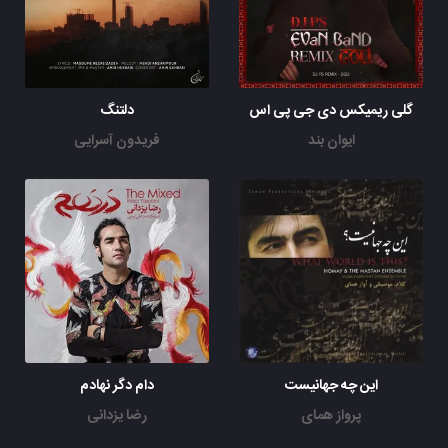
گلی ریمیکس دی جی پی اس
دلتنگ
ایوان بند
فریدون آسرایی
این چه جهانیست
دام دگر نهادم
پرواز همای
رضا یزدانی