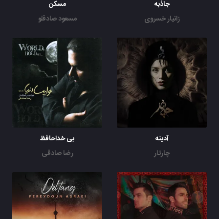
جاذبه
مسکن
زانیار خسروی
مسعود صادقلو
آدینه
بی خداحافظ
چارتار
رضا صادقی