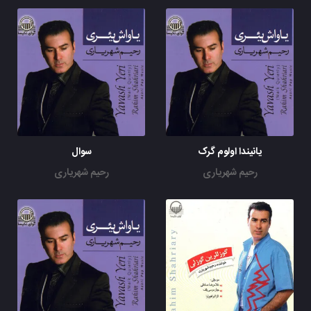
یانیندا اولوم گرک
سوال
رحیم شهریاری
رحیم شهریاری