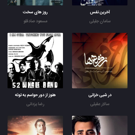
آخرین نفس
روز های سخت
سامان جلیلی
مسعود صادقلو
در شبی خزانی
هنوز از دور حواسم به توئه
سالار عقیلی
رضا یزدانی