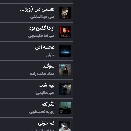
هستی من (ورژن جدید)
علی عبدالمالکی
از ما گفتن بود
علیرضا طلیسچی
عجیبه این
دایان
سوگند
عماد طالب زاده
نیم شب
امیر عظیمی
نگرانتم
روزبه نعمت‌الهی
کم خونی
مرتض اشرفی