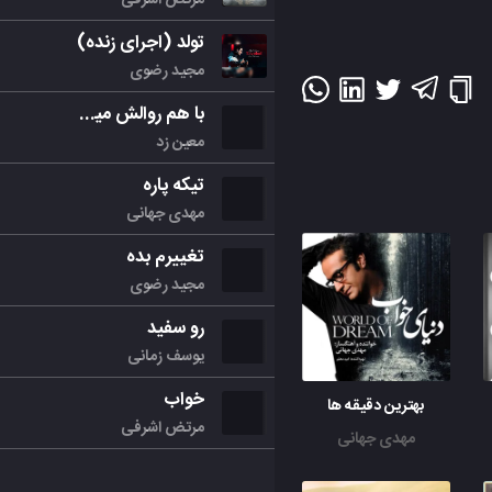
تولد (اجرای زنده)
مجید رضوی
با هم روالش میکنیم
معین زد
تیکه پاره
مهدی جهانی
تغییرم بده
مجید رضوی
رو سفید
یوسف زمانی
خواب
بهترین دقیقه ها
مرتض اشرفی
مهدی جهانی