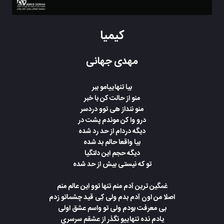
کیمیا
مهدی جهانی
بیا تنهاییامو ببر
منو از حالت کن با خبر
منو ننداز هی توو دردسر
درو وا کن موندم پشت در
دیگه دردام از حد رد شده
بیا واقعا حالم بد شده
دیگه حجم این دلتگیا
تو که نیستی بیش از حد شده
غمگین ترین آدم منم تنها توو این عالم منم
اصلا من اون آدم بدم ولی کِی قید چشماتو زدم
بی معرفت بودم ولی تو واسم عشق اولی
یادم نده تنهاییو نگذر از عشقم سرسری