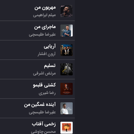
مهربون من
میثم ابراهیمی
ماجرای من
علیرضا طلیسچی
آریایی
آرون افشار
تسلیم
مرتض اشرفی
کشتی قلبمو
رضا شیری
آینده غمگین من
علیرضا طلیسچی
زخمی آفتاب
محسن چاوشی