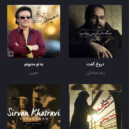
دروغ گفت
به تو مدیونم
رضا صادقی
معین