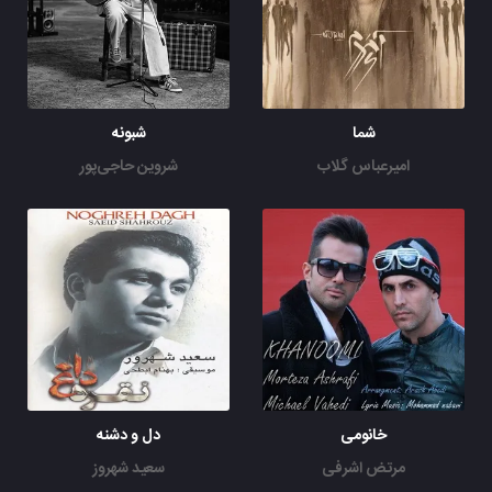
شما
شبونه
امیرعباس گلاب
شروین حاجی‌پور
خانومی
دل و دشنه
مرتض اشرفی
سعید شهروز