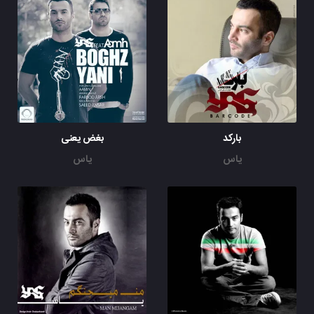
بارکد
بغض یعنی
یاس
یاس