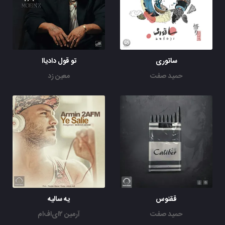
ساتوری
تو قول دادیاا
حمید صفت
معین زد
ققنوس
یه سالیه
حمید صفت
آرمین ۲ای‌اف‌ام