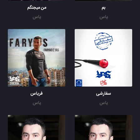
بم
من میجنگم
یاس
یاس
سفارشی
فریاس
یاس
یاس