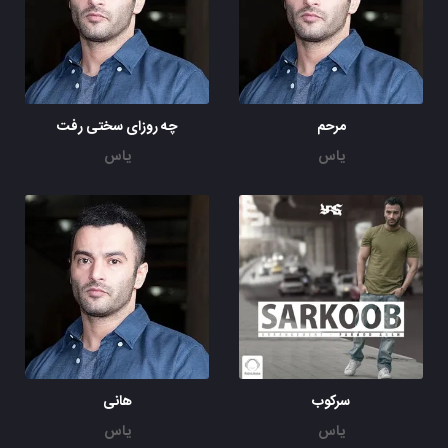
مرحم
چه روزای سختی رفت
یاس
یاس
سرکوب
هانی
یاس
یاس