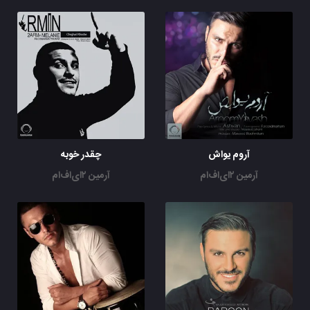
آروم یواش
چقدر خوبه
آرمین ۲ای‌اف‌ام
آرمین ۲ای‌اف‌ام