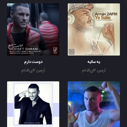
نکنه رابطه ی کاری داری باز با ایشون
خدایی بگو یعنی انقدر خجالت داشت
حالا دوس پسرت یکمی کسالت داشت
مگه چیکار کرده بود این مدلی
این کارا رو کردی توی کصافط باهاش
من هنوز همون ادمم هنوزم تخسم
واسه هر چیزت الکی هی بغضم
نمیترکه تو بودی دلیل افت م
پس از ما بکش بیرون لدفا
چون دیگه همه جوره تو رو تست کردم
یه سالیه
دوست دارم
تو این شرایطم نبودت رو حس کردم
آرمین ۲ای‌اف‌ام
آرمین ۲ای‌اف‌ام
بگو ببینم خب تو الان کجایی
که از غم نبودت یه گوشه کز کردم
برو که هیچی بین ما نیس اصلا
زندگیم با تو پاچید از هم
من به نبود تو راضی هستم
چون تو رفتی گذاشتی خالی دستم