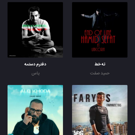
ته خط
دفترم دستمه
حمید صفت
یاس