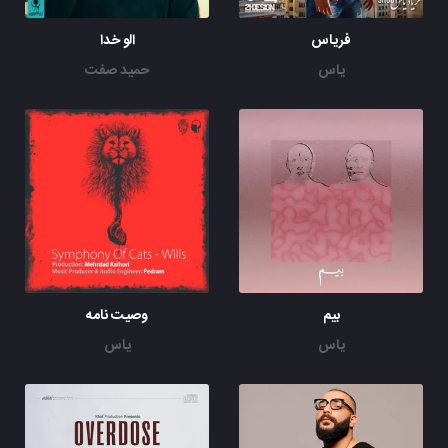
فریاس
الو خدا
یاس
حمید صفت
بیم
وصیت نامه
یاس
یاس