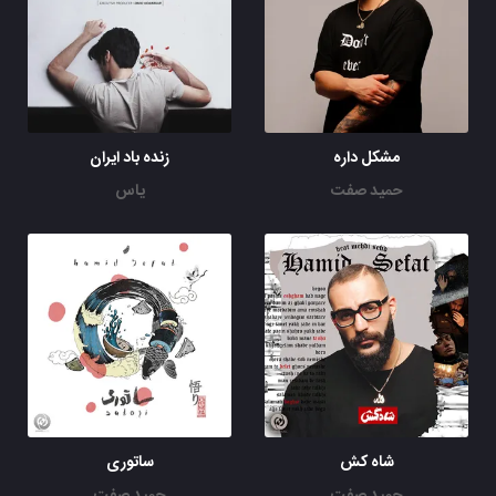
مشکل داره
زنده باد ایران
حمید صفت
یاس
شاه کش
ساتوری