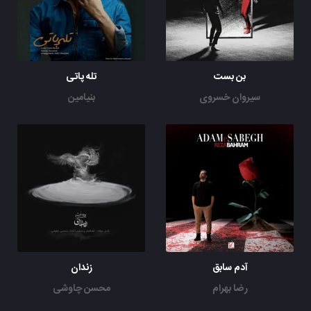
بن بست
تله پاتی
سیروان خسروی
بنیامین
آدم سابق
زندان
رضا بهرام
محسن چاوشی