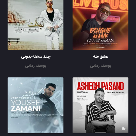
عشق منه
چقد سخته بدونی
یوسف زمانی
یوسف زمانی