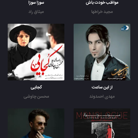
مواظب خودت باش
سوزا سوزا
مجید خراطها
میثاق راد
از این ساعت
کجایی
مهدی احمدوند
محسن چاوشی