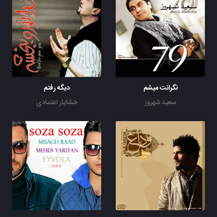
نگرانت میشم
دیگه رفتم
سعید شهروز
خشایار اعتمادی