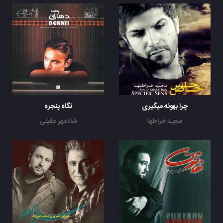
چرا بهونه میگیری
نگاه پنجره
مجید خراطها
شادمهر عقیلی