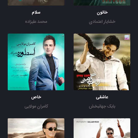
خاتون
سلام
خشایار اعتمادی
محمد علیزاده
عاشقی
خاص
بابک جهانبخش
کامران مولایی