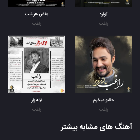
آواره
بغض هر شب
راغب
راغب
حالتو میخرم
لاله زار
راغب
راغب
آهنگ های مشابه بیشتر