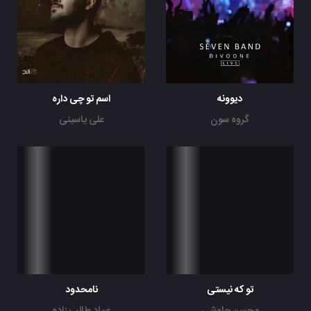
دیوونه
اسم تو چی داره
گروه سون
علی یاسینی
تو که نیستی
نامحدود