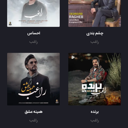
چشم بندی
احساس
راغب
راغب
برنده
همینه عشق
راغب
راغب