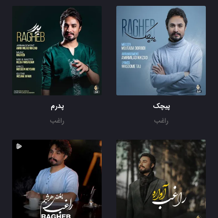
پیچک
پدرم
راغب
راغب