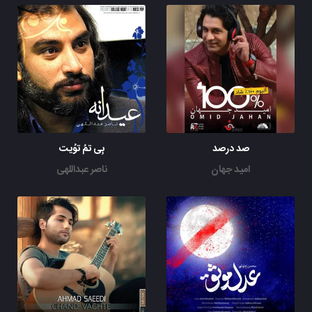
صد درصد
بِی تمُ توُیت
امید جهان
ناصر عبداللهی