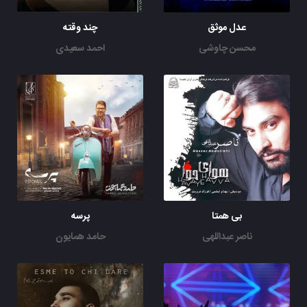
عدل موثق
چند وقته
محسن چاوشی
احمد سعیدی
بی همتا
پرسه
ناصر عبداللهی
حامد همایون