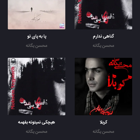
(چاووشی)
دیوونه نکن
(یگانه)
گناهی ندارم
پا به پای تو
دلمو آهم میگیره دامن تو عاقبت یه روز
محسن یگانه
محسن یگانه
(چاووشی)
نگو بی خبری
(یگانه)
نگو نمی دونی دلم پر از یه نفرین سینه سوز
(چاووشی)
نگو بی خبری
(یگانه)
کربلا
هیچکی نمیتونه بفهمه
نگو نمی دونی وقتی که نیستی
گریه شده کار این دل عاشق شب و روز
محسن یگانه
محسن یگانه