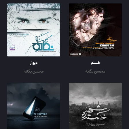
(حاکان)
سرگرمی تو
شده بازی با این دل غمگین و خستم
یادت نمی یاد
اون همه قول و قرارایی که با تو بستم
(یگانه)
با این همه ظلم
تو ببین باز چه جوری
پای این همه قول و قرار من نشستم
خستم
دیوار
محسن یگانه
محسن یگانه
(چاووشی)
نشکن دلمو
(یگانه)
به خدا آهم میگیره دامن تو عاقبت یه روز
(چاووشی)
نگو بی خبری