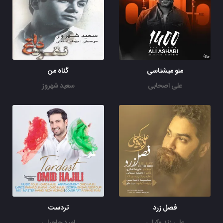
منو میشناسی
گناه من
علی اصحابی
سعید شهروز
فصل زرد
تردست