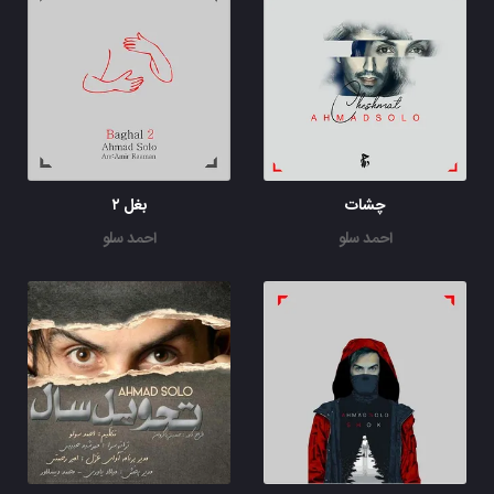
چشات
بغل ۲
احمد سلو
احمد سلو