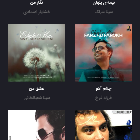
نیمه ی پنهان
نگار من
سینا سرلک
خشایار اعتمادی
چشم آهو
عشق من
فرزاد فرخ
سینا شعبانخانی