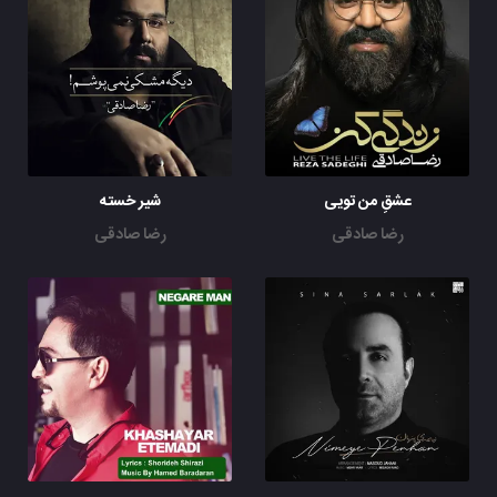
عشقِ من تویی
شیر خسته
رضا صادقی
رضا صادقی