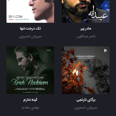
مادر پیر
تک درخت تنها
ناصر عبداللهی
سیروان خسروی
برگای نارنجی
کینه ندارم
سیروان خسروی
مهدی مقدم