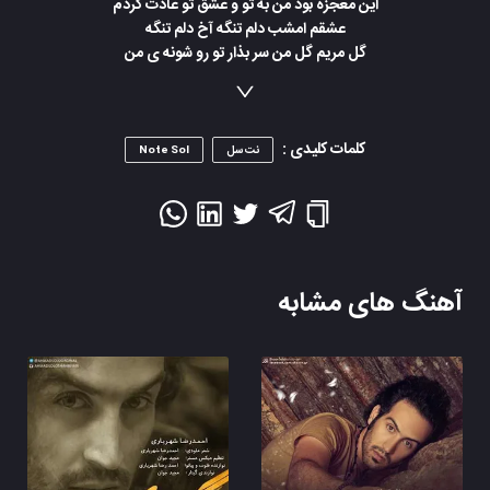
این معجزه بود من به تو و عشق تو عادت کردم
عشقم امشب دلم تنگه آخ دلم تنگه
گل مریم گل من سر بذار تو رو شونه ی من
گل مریم گل من شدی ماه تو خونه ی من
گل مریم گل من دارو ندار این دل دیوونه ی من همیشه بخند
رو در و دیوار شهر مینویسم عاشقم عاشقم عاشقم من
کلمات کلیدی :
نت سل
Note Sol
آهنگ های مشابه