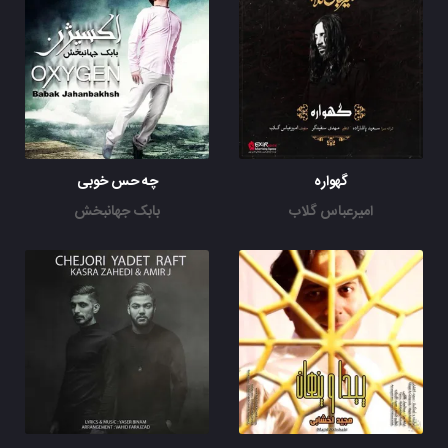
گهواره
چه حس خوبی
امیرعباس گلاب
بابک جهانبخش