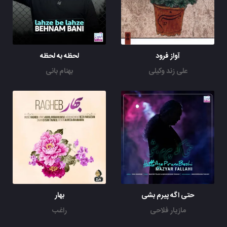
آواز فرود
لحظه به لحظه
علی زند وکیلی
بهنام بانی
حتی اگه پیرم بشی
بهار
مازیار فلاحی
راغب