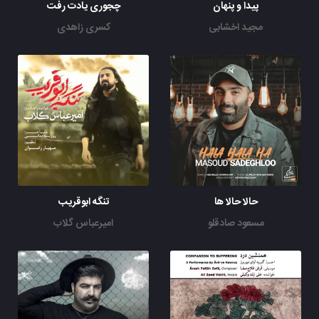
پیدا و پنهان
چجوری یادت رفت
مجید اخشابی
کسری زاهدی
حالا حالا ها
تنگه ابوقریب
مسعود صادقلو
امیرعباس گلاب