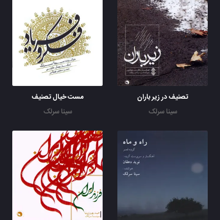
تصنیف در زیر باران
مست خیال تصنیف
سینا سرلک
سینا سرلک