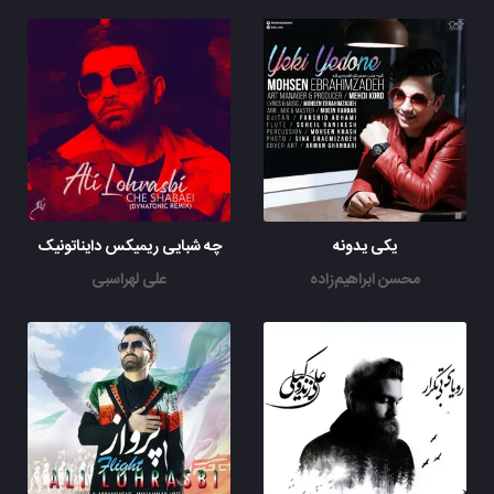
یکی یدونه
چه شبایی ریمیکس دایناتونیک
محسن ابراهیم‌زاده
علی لهراسبی