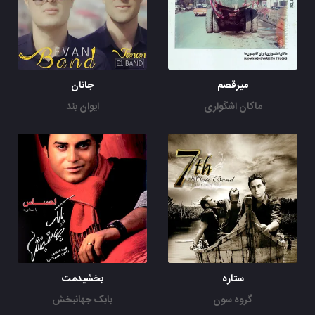
میرقصم
جانان
ماکان اشگواری
ایوان بند
ستاره
بخشیدمت
گروه سون
بابک جهانبخش