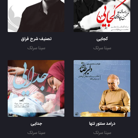
کجایی
تصنیف شرح فراق
سینا سرلک
سینا سرلک
درامد سنتور تنها
جدایی
سینا سرلک
سینا سرلک