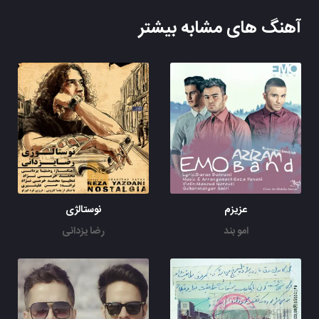
آهنگ های مشابه بیشتر
عزیزم
نوستالژی
امو بند
رضا یزدانی