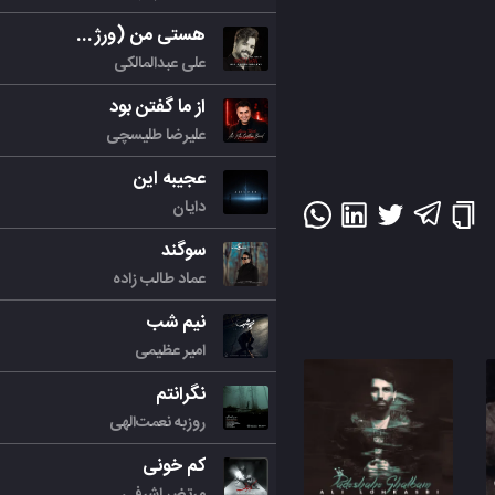
هستی من (ورژن جدید)
علی عبدالمالکی
از ما گفتن بود
علیرضا طلیسچی
عجیبه این
دایان
سوگند
عماد طالب زاده
نیم شب
امیر عظیمی
نگرانتم
روزبه نعمت‌الهی
کم خونی
مرتض اشرفی