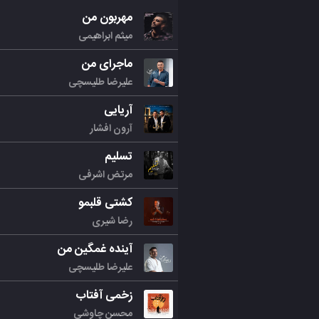
مهربون من
میثم ابراهیمی
ماجرای من
علیرضا طلیسچی
آریایی
آرون افشار
تسلیم
مرتض اشرفی
کشتی قلبمو
رضا شیری
آینده غمگین من
علیرضا طلیسچی
زخمی آفتاب
محسن چاوشی