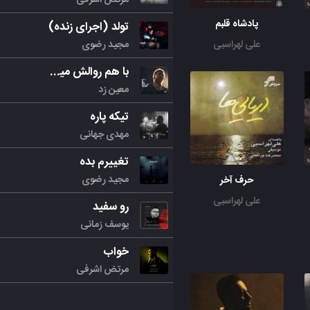
پادشاه قلبم
تولد (اجرای زنده)
مجید رضوی
علی لهراسبی
با هم روالش میکنیم
معین زد
تیکه پاره
مهدی جهانی
تغییرم بده
مجید رضوی
حرف آخر
علی لهراسبی
رو سفید
یوسف زمانی
خواب
مرتض اشرفی