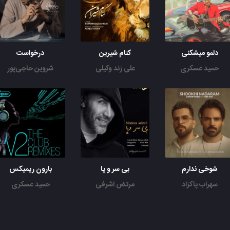
دلمو میشکنی
کنام شیرین
درخواست
حمید عسکری
علی زند وکیلی
شروین حاجی‌پور
شوخی ندارم
بی سر و پا
بارون ریمیکس
سهراب پاکزاد
مرتض اشرفی
حمید عسکری