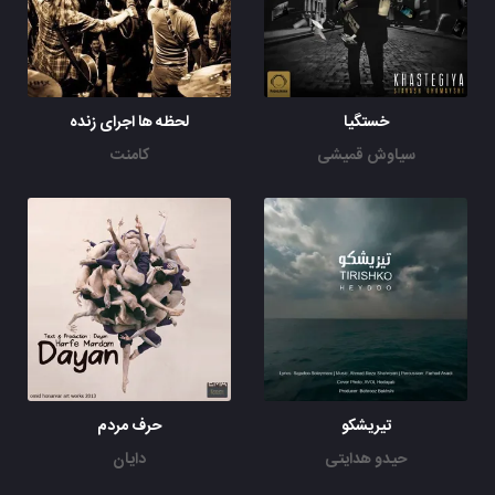
خستگیا
لحظه ها اجرای زنده
سیاوش قمیشی
کامنت
تیریشکو
حرف مردم
حیدو هدایتی
دایان