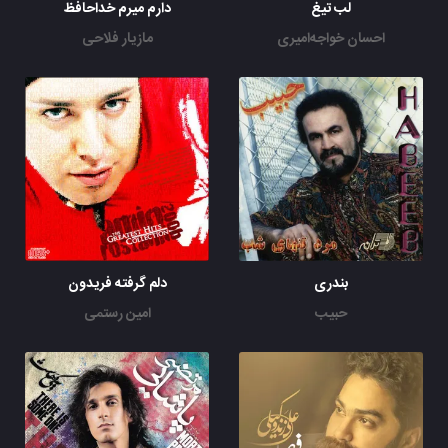
لب تیغ
دارم میرم خداحافظ
احسان خواجه‌امیری
مازیار فلاحی
بندری
دلم گرفته فریدون
حبیب
امین رستمی