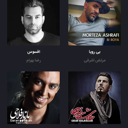
بی رویا
افسوس
مرتض اشرفی
رضا بهرام