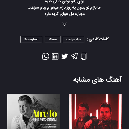
برای باتو بودن خیلی دیره
اما بازم تو بدون یه روز بازم میخوام بیام سراغت
دوباره دل هوای گریه داره
نگو که گریه رسم روزگاره
چشای من میباره تو شب های تارم
کلمات کلیدی :
میام سراغت
Miam
Soraghet
آهنگ های مشابه