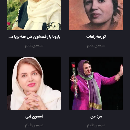
تورهه زلفات
بارونا با رقصشون هل هله برپا میکنن
سیمین غانم
سیمین غانم
مرد من
آسمون آبی
سیمین غانم
سیمین غانم