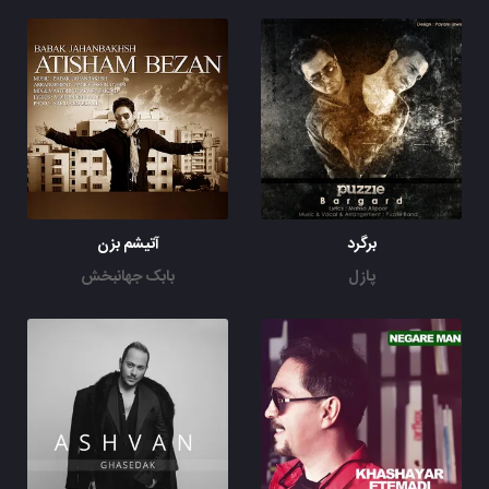
برگرد
آتیشم بزن
پازل
بابک جهانبخش