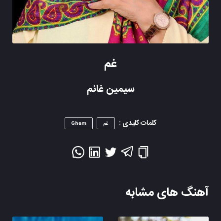
غم
سیمین غانم
کلمات کلیدی :
غم
Gham
آهنگ های مشابه