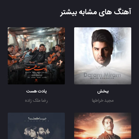
آهنگ های مشابه بیشتر
ببخش
یادت هست
مجید خراطها
رضا ملک زاده