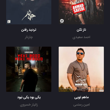
ناز نکن
تردید رفتن
احمد سعیدی
چارتار
ماهم تویی
یکی بود یکی نبود
امین رستمی
زانیار خسروی