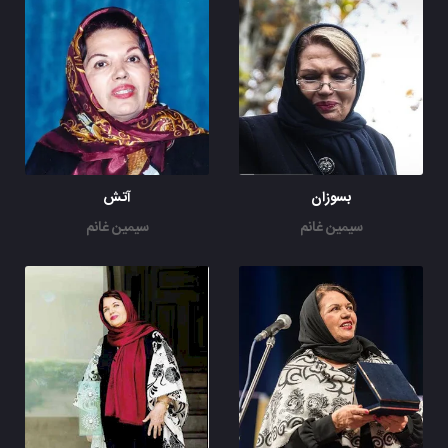
بسوزان
آتش
سیمین غانم
سیمین غانم