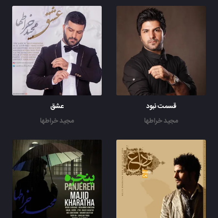
قسمت نبود
عشق
مجید خراطها
مجید خراطها