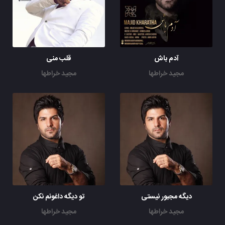
آدم باش
قلب منی
مجید خراطها
مجید خراطها
دیگه مجبور نیستی
تو دیگه داغونم نکن
مجید خراطها
مجید خراطها