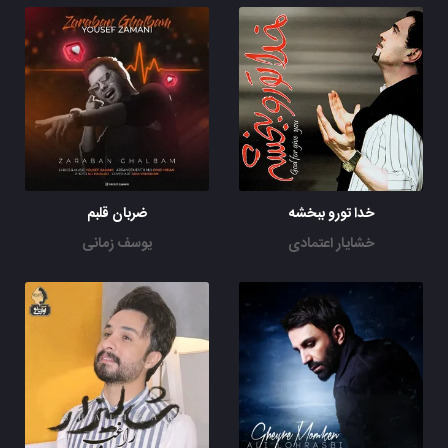
خدا تورو ببخشه
ضربان قلبم
خشایار اعتمادی
یوسف زمانی