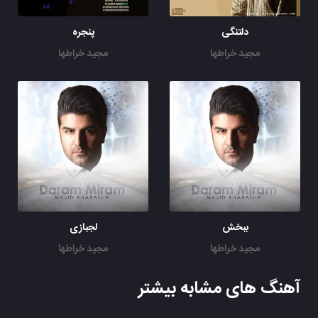
دلتنگی
پنجره
مجید خراطها
مجید خراطها
ببخش
لجبازی
مجید خراطها
مجید خراطها
آهنگ های مشابه بیشتر