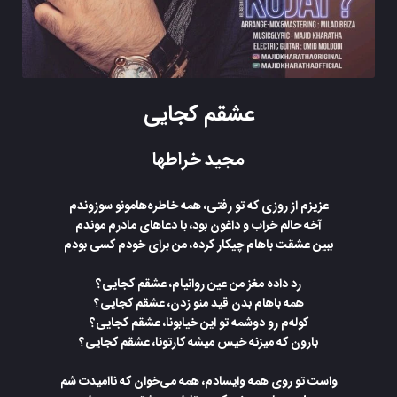
عشقم کجایی
مجید خراطها
عزیزم از روزی که تو رفتی، همه خاطره‌هامونو سوزوندم
آخه حالم خراب و داغون بود، با دعاهای مادرم موندم
ببین عشقت باهام چیکار کرده، من برای خودم کسی بودم
رد داده مغز من عین روانیام، عشقم کجایی؟
همه باهام بدن قید منو زدن، عشقم کجایی؟
کوله‌م رو دوشمه تو این خیابونا، عشقم کجایی؟
بارون که میزنه خیس میشه کارتونا، عشقم کجایی؟
واست تو روی همه وایسادم، همه می‌خوان که ناامیدت شم