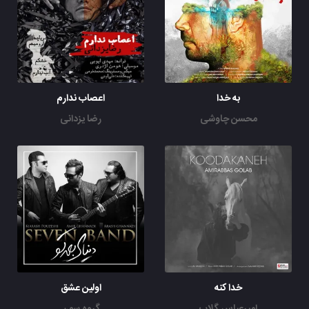
به خدا
اعصاب ندارم
محسن چاوشی
رضا یزدانی
خدا کنه
اولین عشق