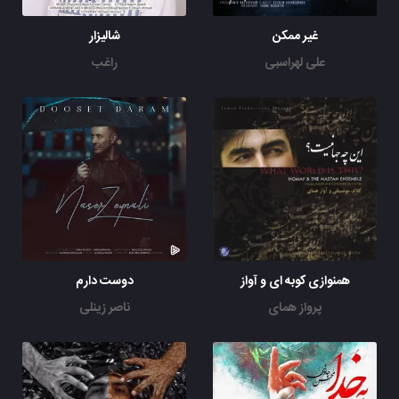
غیر ممکن
شالیزار
علی لهراسبی
راغب
همنوازی کوبه ای و آواز
دوست دارم
پرواز همای
ناصر زینلی