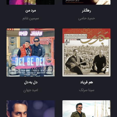
رهگذر
مرد من
حمید حامی
سیمین غانم
هم فریاد
دل به دل
سینا سرلک
امید جهان