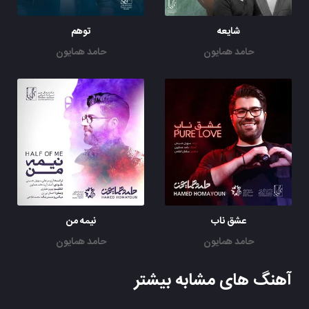
شایعه
توهم
حامد همایون
حامد همایون
عشق ناب
نیمه من
حامد همایون
حامد همایون
آهنگ های مشابه بیشتر