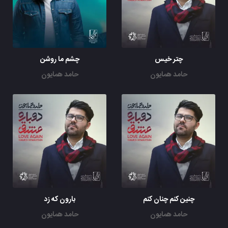
چتر خیس
چشم ما روشن
حامد همایون
حامد همایون
چنین کنم چنان کنم
بارون که زد
حامد همایون
حامد همایون