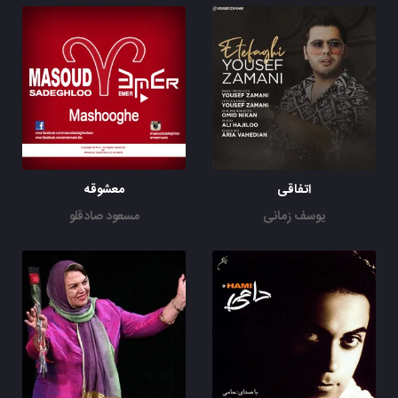
اتفاقی
معشوقه
یوسف زمانی
مسعود صادقلو