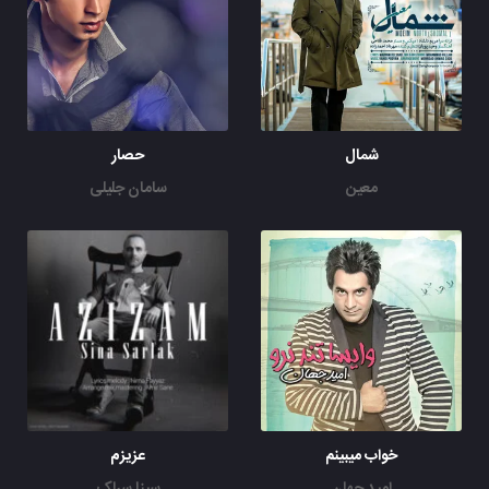
شمال
حصار
معین
سامان جلیلی
خواب میبینم
عزیزم