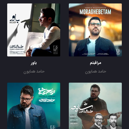
مراقبتم
باور
حامد همایون
حامد همایون