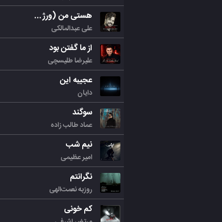
هستی من (ورژن جدید)
علی عبدالمالکی
از ما گفتن بود
علیرضا طلیسچی
عجیبه این
دایان
سوگند
عماد طالب زاده
نیم شب
امیر عظیمی
نگرانتم
روزبه نعمت‌الهی
کم خونی
مرتض اشرفی