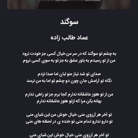
سوگند
عماد طالب زاده
ﺑﻪ ﭼﺸﻢ ﺗﻮ ﺳﻮﮔﻨﺪ ﻛﻪ در ﺳﺮ ﻣﻦ ﺧﻴﺎل ﻛﺴﻰ ﺟﺰ ﺧﻮدت ﻧﺮود
ﻣﻦ از ﺗﻮ رﺳﻴﺪم ﺑﻪ ﺑﺎور ﻋﺸﻖ ﺑﻪ ﺟﺰ ﺗﻮ ﺑﻪ ﺳﻮی ﻛﺴﻰ ﻧﺮوم
ﺻﺪای ﺗﻮ ﺷﺪ ﻧﻴﺎز ﻣﻨﻮ ﻟﺒﺎن اﻣﺎ ﺻﺪا ﻧﺰدم
ﻧﮕﺎه ﺗﻮ آراﻣﺶ ﺟﺎن ﭼﻮن دو ﭼﺸﻢ ﺗﻮ اﻣﺎ ﺑﻪ ﻣﻦ ﻧﺮﺳﺪ
ﻣﻦ از ﺗﻮ ﻫﻨﻮز ﻋﺎﺷﻘﺎﻧﻪ ﻧﺪارم ﻛﺠﺎ ﺑﺮم ﺟﺰ ﺗﻮ راﻫﻰ ﻧﺪارم
ﺑﻬﺎﻧﻪ ﺑﻜﻦ ﻣﺮا ﻛﻪ ازﺗﻮ ﻫﻨﻮز ﻋﺎﺷﻘﺎﻧﻪ ﻧﺪارم
ﺗﻮ آﺧﺮ ﻫﺮ آرزوی ﻣﻨﻰ ﺧﻴﺎل ﺧﻮش ﻣﻦ اﻳﻦ ﺷﺒﺎی ﻣﻨﻰ
ﺗﻮ دارو ﻧﺪارو ﺗﻤﺎم ﻣﻨﻰ ﺗﻮ ﺧﻨﺪه ی در ﻟﺤﻈﻪ ﻫﺎی ﻣﻨﻰ
ﺗﻮ آﺧﺮ ﻫﺮ آرزوی ﻣﻨﻰ ﺧﻴﺎل ﺧﻮش اﻳﻦ ﺷﺒﺎی ﻣﻨﻰ