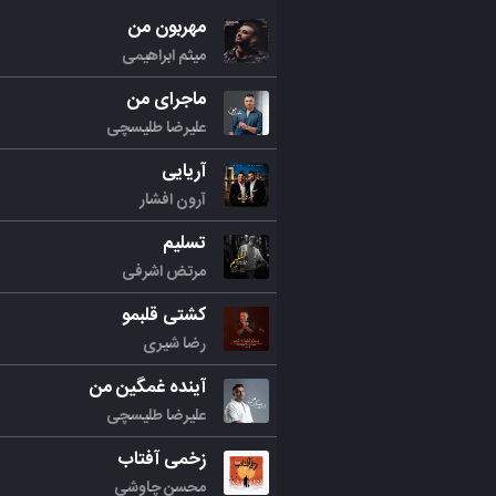
مهربون من
میثم ابراهیمی
ماجرای من
علیرضا طلیسچی
آریایی
آرون افشار
تسلیم
مرتض اشرفی
کشتی قلبمو
رضا شیری
آینده غمگین من
علیرضا طلیسچی
زخمی آفتاب
محسن چاوشی