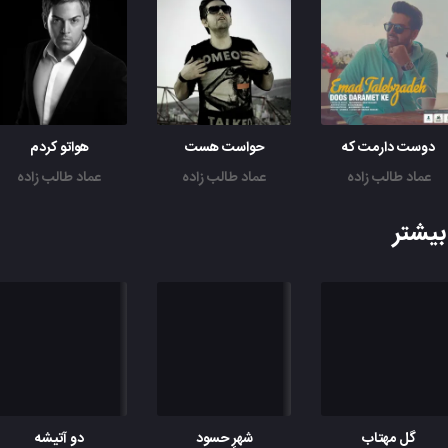
دوست دارمت که
حواست هست
هواتو کردم
عماد طالب زاده
عماد طالب زاده
عماد طالب زاده
یشتر
گل مهتاب
شهرِ حسود
دو آتیشه