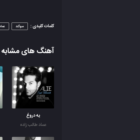
کلمات کلیدی :
سوگند
عماد
آهنگ های مشابه
یه دروغ
عماد طالب زاده