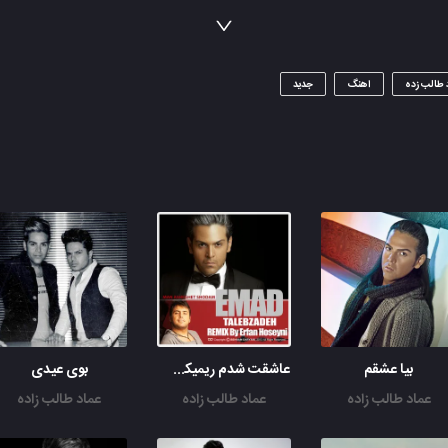
ﺗﻮ ﻳﺎر ﻣﻨﻮ ﻣﺎﺟﺮای ﻣﻨﻰ ﺗﻤﺎم ﺗﻤﺎم ﺗﻤﺎم ﻣﻨﻰ
 طالب زده
اهنگ
جدید
بیا عشقم
عاشقت شدم ریمیکس عرفان حسینی
بوی عیدی
عماد طالب زاده
عماد طالب زاده
عماد طالب زاده