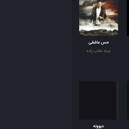
حس عاشقی
عماد طالب زاده
دیوونه