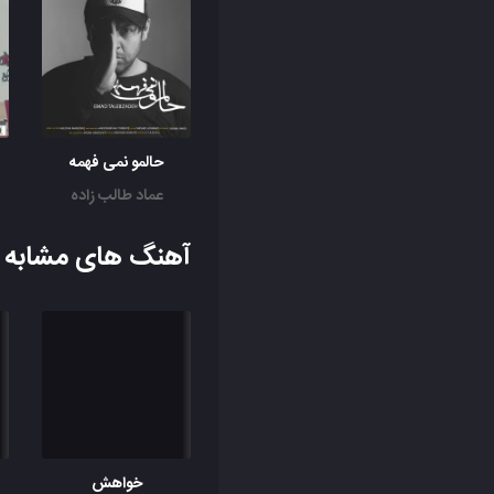
حالمو نمی فهمه
عماد طالب زاده
آهنگ های مشابه ب
خواهش