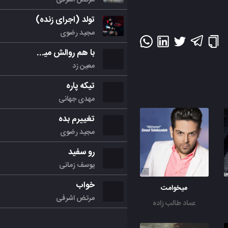
تولد (اجرای زنده)
مجید رضوی
با هم روالش میکنیم
معین زد
تیکه پاره
مهدی جهانی
تغییرم بده
مجید رضوی
رو سفید
یوسف زمانی
خواب
میخوامت
مرتض اشرفی
عماد طالب زاده