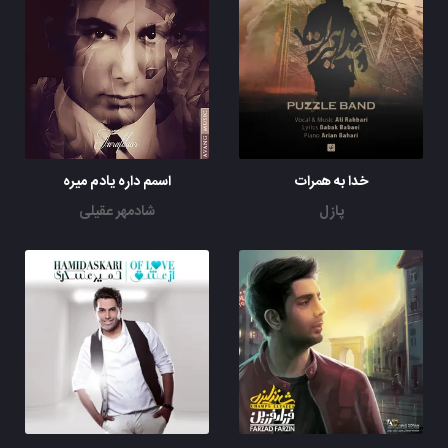
خدا به همرات
اسمم داره یادم میره
پازل
شادمهر عقیلی