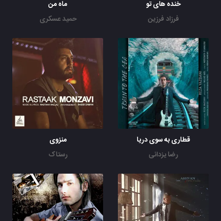
خنده های تو
ماه من
فرزاد فرزین
حمید عسکری
قطاری به سوی دریا
منزوی
رضا یزدانی
رستاک