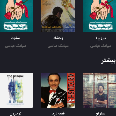
بارون 1
پادشاه
سقوط
سیامک عباسی
سیامک عباسی
سیامک عباسی
یشتر
عطر تو
قصه دریا
تو بارون