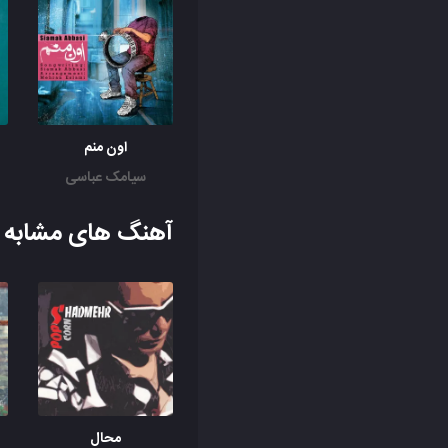
اون منم
سیامک عباسی
آهنگ های مشابه ب
محال