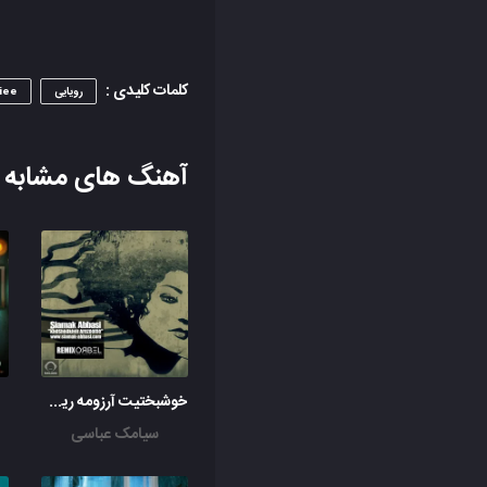
کلمات کلیدی :
رویایی
iee
آهنگ های مشابه
خوشبختیت آرزومه ریمیکس اوربل
سیامک عباسی