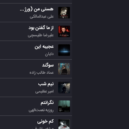
هستی من (ورژن جدید)
علی عبدالمالکی
از ما گفتن بود
علیرضا طلیسچی
عجیبه این
دایان
سوگند
عماد طالب زاده
نیم شب
امیر عظیمی
نگرانتم
روزبه نعمت‌الهی
کم خونی
مرتض اشرفی