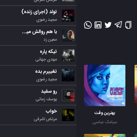
تولد (اجرای زنده)
مجید رضوی
با هم روالش میکنیم
معین زد
تیکه پاره
مهدی جهانی
تغییرم بده
مجید رضوی
رو سفید
یوسف زمانی
خواب
بهترین وقت
مرتض اشرفی
سیامک عباسی