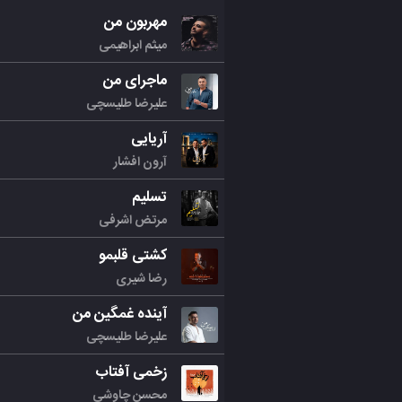
مهربون من
میثم ابراهیمی
ماجرای من
علیرضا طلیسچی
آریایی
آرون افشار
تسلیم
مرتض اشرفی
کشتی قلبمو
رضا شیری
آینده غمگین من
علیرضا طلیسچی
زخمی آفتاب
محسن چاوشی