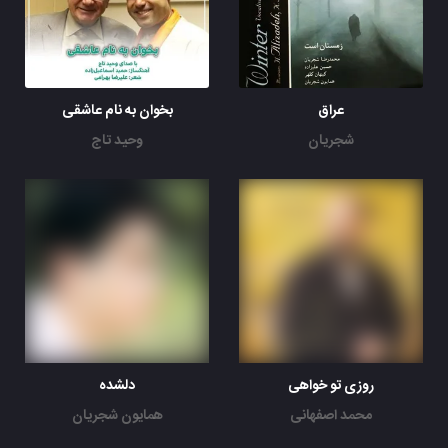
عراق
بخوان به نام عاشقی
شجریان
وحید تاج
روزی تو خواهی
ﺩﻟﺸﺪﻩ
محمد اصفهانی
همایون شجریان