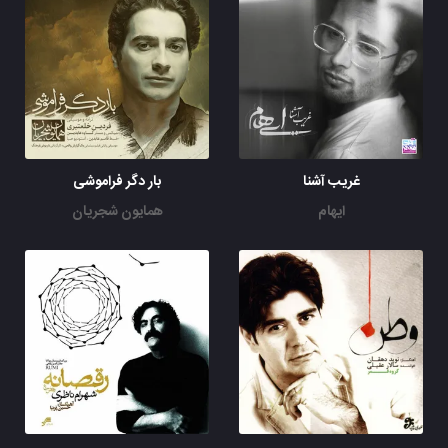
غریب آشنا
بار دگر فراموشی
ایهام
همایون شجریان