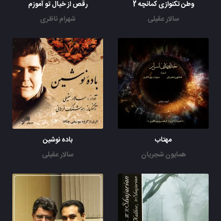
وطن تکنوازی کمانچه 2
رقص از خیال تو آموزم
سالار عقیلی
شهرام ناظری
مهتاب
باده نوشین
همایون شجریان
سالار عقیلی