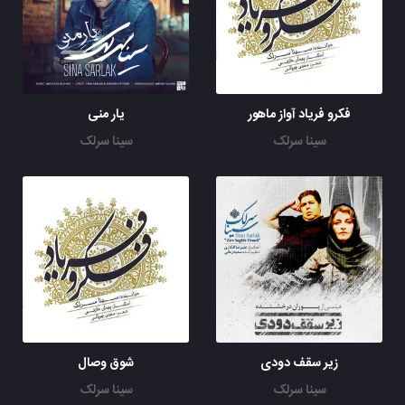
فکرو فریاد آواز ماهور
یار منی
سینا سرلک
سینا سرلک
زیر سقف دودی
شوق وصال
سینا سرلک
سینا سرلک