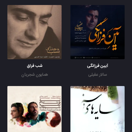
آیین فرزانگی
شب فراق
سالار عقیلی
همایون شجریان