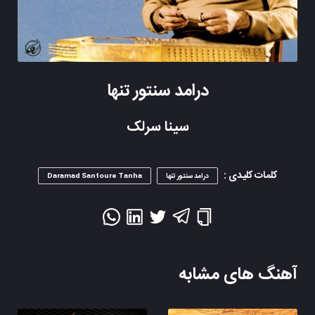
درامد سنتور تنها
سینا سرلک
کلمات کلیدی :
درامد سنتور تنها
Daramad Santoure Tanha
آهنگ های مشابه