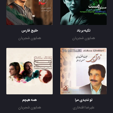
تکیه بر باد
خلیج فارس
همایون شجریان
همایون شجریان
تو ندیدی مرا
همه هیچم
علیرضا افتخاری
همایون شجریان