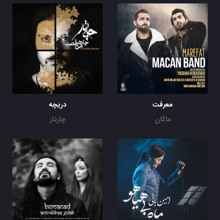
معرفت
دریچه
ماکان
چارتار