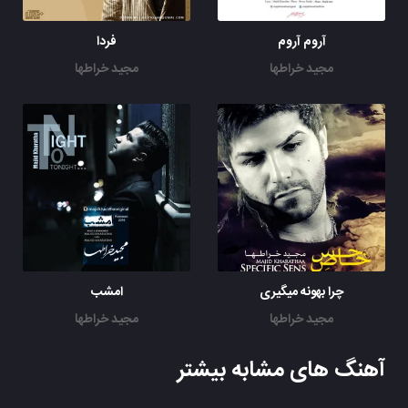
آروم آروم
فردا
مجید خراطها
مجید خراطها
چرا بهونه میگیری
امشب
مجید خراطها
مجید خراطها
آهنگ های مشابه بیشتر