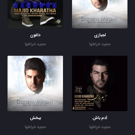
لجبازی
داغون
مجید خراطها
مجید خراطها
آدم باش
ببخش
مجید خراطها
مجید خراطها