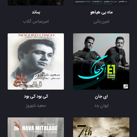
ماه بی هیاهو
بماند
امین بانی
امیرعباس گلاب
ای جان
کی بود کی بود
ایوان بند
سعید شهروز