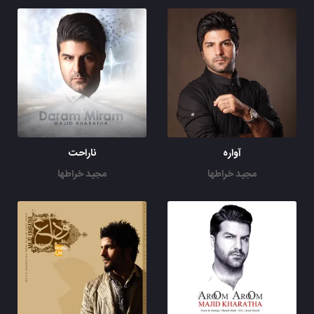
آواره
ناراحت
مجید خراطها
مجید خراطها