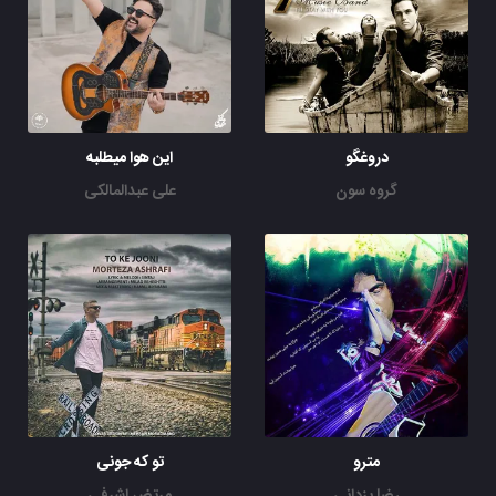
دروغگو
این هوا میطلبه
گروه سون
علی عبدالمالکی
مترو
تو که جونی