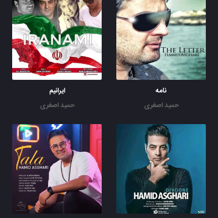
نامه
ایرانیم
حمید اصغری
حمید اصغری