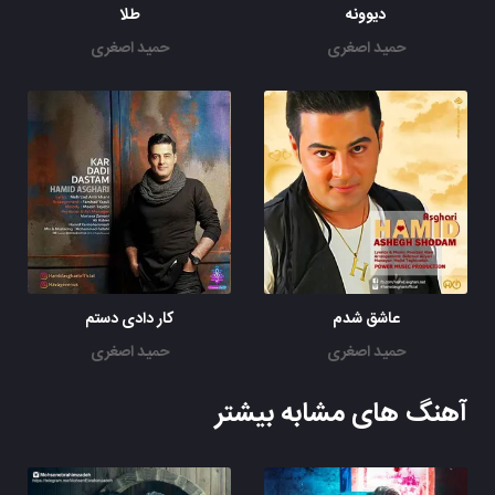
دیوونه
طلا
حمید اصغری
حمید اصغری
عاشق شدم
کار دادی دستم
حمید اصغری
حمید اصغری
آهنگ های مشابه بیشتر