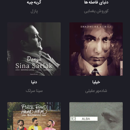
دنیای فاصله ها
گریه چیه
کوروش یغمایی
پازل
خیلیا
دنیا
شادمهر عقیلی
سینا سرلک