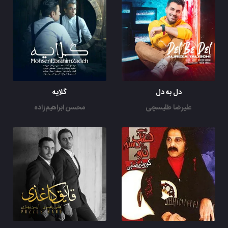
دل به دل
گلایه
علیرضا طلیسچی
محسن ابراهیم‌زاده