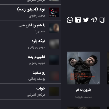
تولد (اجرای زنده)
مجید رضوی
با هم روالش میکنیم
معین زد
تیکه پاره
مهدی جهانی
تغییرم بده
مجید رضوی
رو سفید
یوسف زمانی
خواب
بارون نم نم
مرتض اشرفی
محمد علیزاده