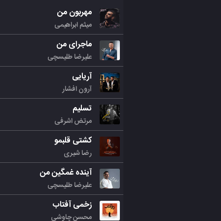
مهربون من
میثم ابراهیمی
ماجرای من
علیرضا طلیسچی
آریایی
آرون افشار
تسلیم
مرتض اشرفی
کشتی قلبمو
رضا شیری
آینده غمگین من
علیرضا طلیسچی
زخمی آفتاب
محسن چاوشی