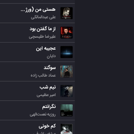
هستی من (ورژن جدید)
علی عبدالمالکی
از ما گفتن بود
علیرضا طلیسچی
عجیبه این
دایان
سوگند
عماد طالب زاده
نیم شب
امیر عظیمی
نگرانتم
روزبه نعمت‌الهی
کم خونی
مرتض اشرفی