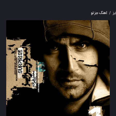
یز
/
آهنگ جز تو