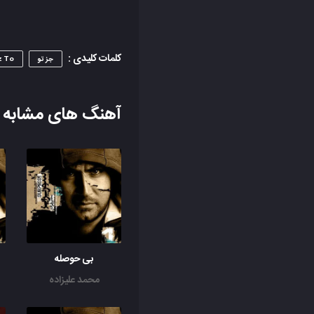
کلمات کلیدی :
جز تو
z To
آهنگ های مشابه
بی حوصله
محمد علیزاده