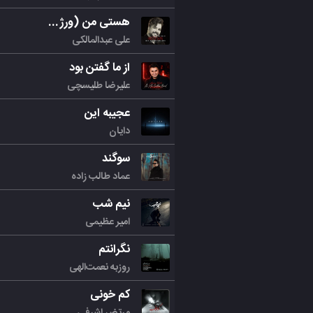
هستی من (ورژن جدید)
علی عبدالمالکی
از ما گفتن بود
علیرضا طلیسچی
عجیبه این
دایان
سوگند
عماد طالب زاده
نیم شب
امیر عظیمی
نگرانتم
روزبه نعمت‌الهی
کم خونی
مرتض اشرفی