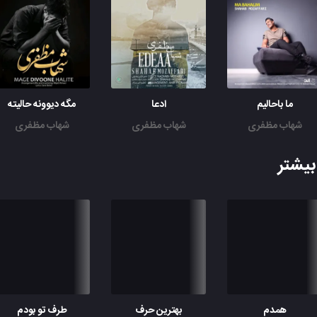
خستم از تکرار دردام
ما باحالیم
ادعا
مگه دیوونه حالیته
شهاب مظفری
شهاب مظفری
شهاب مظفری
یشتر
همدم
بهترین حرف
طرف تو بودم