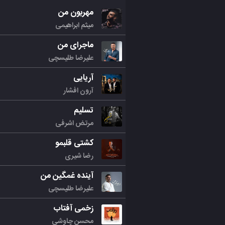
مهربون من
میثم ابراهیمی
ماجرای من
علیرضا طلیسچی
آریایی
آرون افشار
تسلیم
مرتض اشرفی
کشتی قلبمو
رضا شیری
آینده غمگین من
علیرضا طلیسچی
زخمی آفتاب
محسن چاوشی