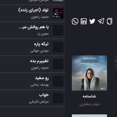
تولد (اجرای زنده)
مجید رضوی
با هم روالش میکنیم
معین زد
تیکه پاره
مهدی جهانی
تغییرم بده
مجید رضوی
رو سفید
یوسف زمانی
خواب
شناسنامه
مرتض اشرفی
شهاب مظفری