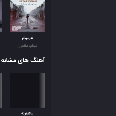
نترسونم
شهاب مظفری
آهنگ های مشابه ب
عاشقونه