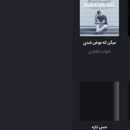
میگن که عوض شدی
شهاب مظفری
حس تازه