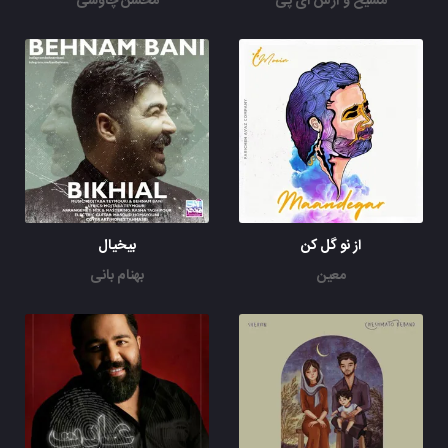
مسیح و آرش ای پی
محسن چاوشی
از نو گل کن
بیخیال
معین
بهنام بانی