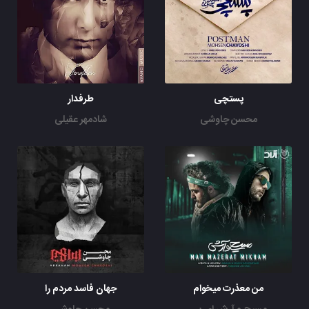
پستچی
طرفدار
محسن چاوشی
شادمهر عقیلی
من معذرت میخوام
جهان فاسد مردم را