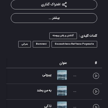
اشتراک گذاری
بیشتر ...
کلمات کلیدی :
گذشتن و رفتن پیوسته
Gozashtano Raftane Peyvaste
Bomrani
بمرانی
#
عنوان
پپرونی
به من بخند
تا کی