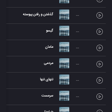
گذشتن و رفتن پیوسته
گیسو
مامان
مردمی
تنهای تنها
سرمست