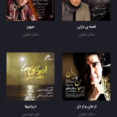
قصه ی باران
میهن
سالار عقیلی
سالار عقیلی
از جان و از دل
دریاییها
سالار عقیلی
علی لهراسبی