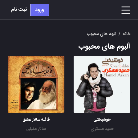
ثبت نام
ورود
خانه
/
البوم های محبوب
آلبوم های محبوب
خوشبختی
قافله سالار عشق
حمید عسکری
سالار عقیلی