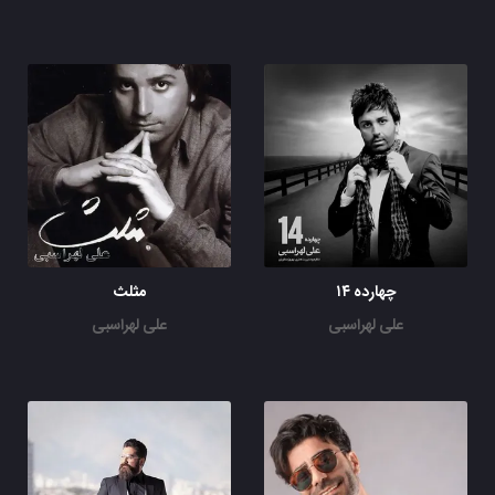
چهارده ۱۴
مثلث
علی لهراسبی
علی لهراسبی