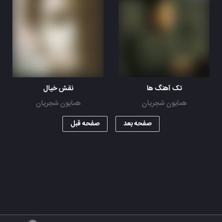
تک آهنگ ها
نقش خیال
همایون شجریان
همایون شجریان
صفحه بعد
صفحه قبل