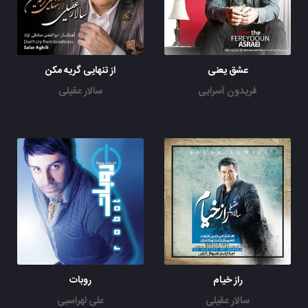
عشق یعنی
از تنهایی گریه مکن
فریدون آسرایی
سالار عقیلی
راز خیام
روبات
سالار عقیلی
علی لهراسبی