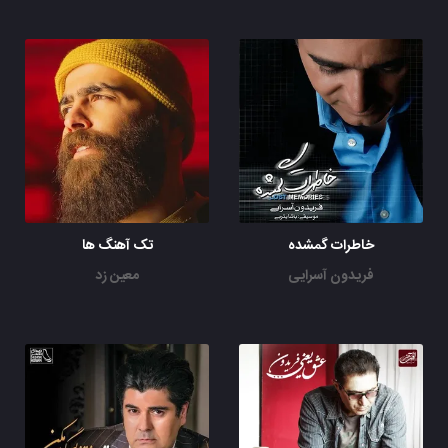
خاطرات گمشده
تک آهنگ ها
فریدون آسرایی
معین زد