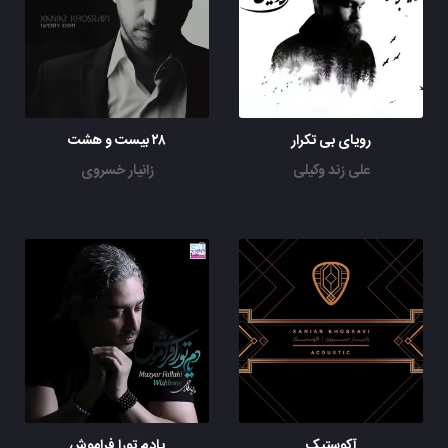
رویای بی تکرار
۲۸ بیست و هشت
علی زند وکیلی
زانیار خسروی
آکوستیک
یادم تورا فراموش