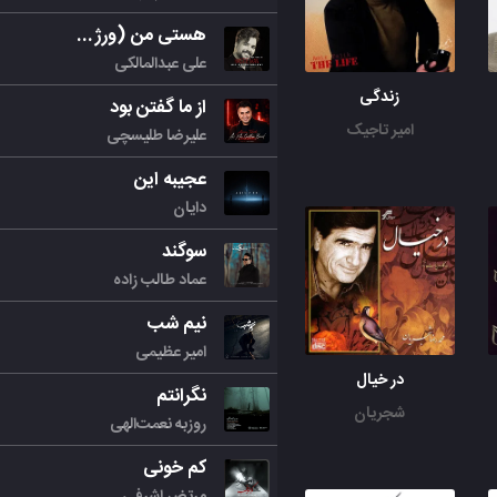
هستی من (ورژن جدید)
علی عبدالمالکی
زندگی
از ما گفتن بود
امیر تاجیک
علیرضا طلیسچی
عجیبه این
دایان
سوگند
عماد طالب زاده
نیم شب
امیر عظیمی
در خیال
نگرانتم
شجریان
روزبه نعمت‌الهی
کم خونی
مرتض اشرفی