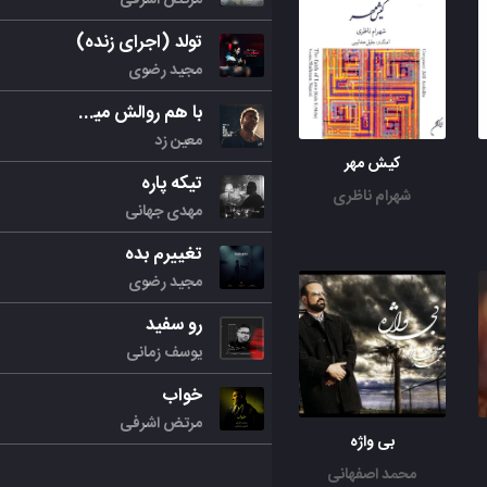
تولد (اجرای زنده)
مجید رضوی
با هم روالش میکنیم
معین زد
کیش مهر
تیکه پاره
شهرام ناظری
مهدی جهانی
تغییرم بده
مجید رضوی
رو سفید
یوسف زمانی
خواب
مرتض اشرفی
بی واژه
محمد اصفهانی