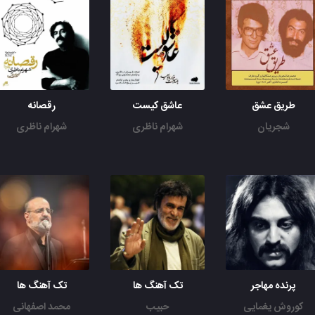
طریق عشق
عاشق کیست
رقصانه
شجریان
شهرام ناظری
شهرام ناظری
پرنده مهاجر
تک آهنگ ها
تک آهنگ ها
کوروش یغمایی
حبیب
محمد اصفهانی