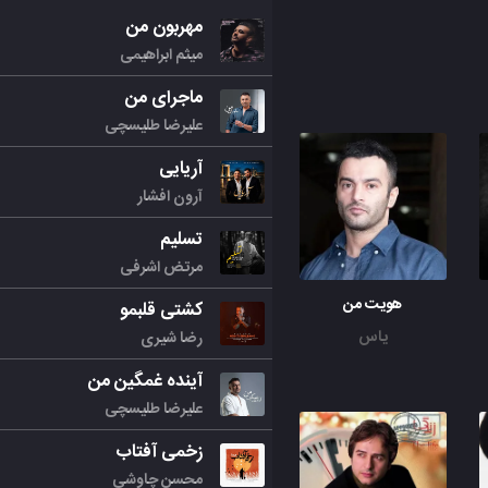
مهربون من
میثم ابراهیمی
ماجرای من
علیرضا طلیسچی
آریایی
آرون افشار
تسلیم
مرتض اشرفی
هویت من
کشتی قلبمو
یاس
رضا شیری
آینده غمگین من
علیرضا طلیسچی
زخمی آفتاب
محسن چاوشی