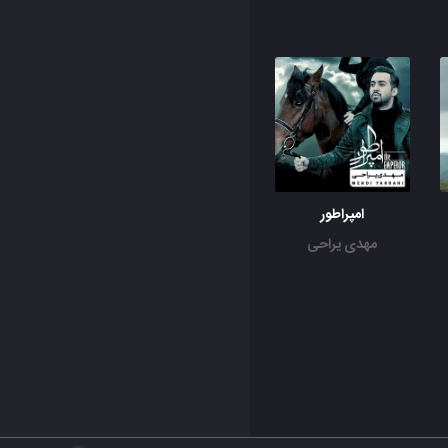
امپراطور
مهدی یراحی