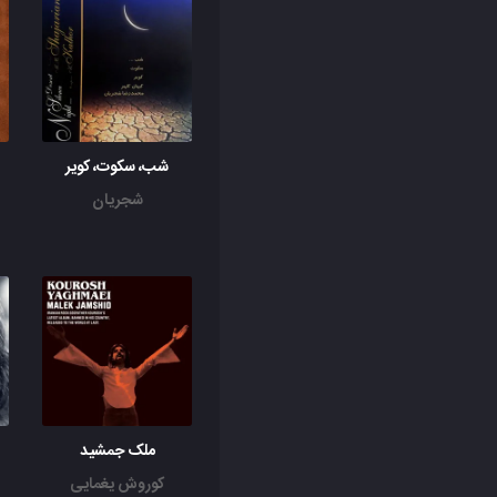
شب، سکوت، کویر
شجریان
ملک جمشید
کوروش یغمایی