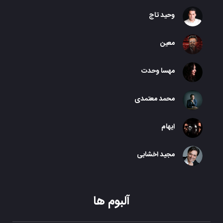
وحید تاج
معین
مهسا وحدت
محمد معتمدی
ایهام
مجید اخشابی
آلبوم ها