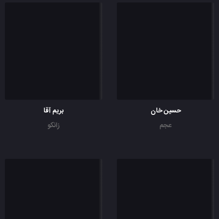
حسین خان
بریم آقا
عجم
زانکو