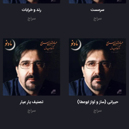
سرمست
رند و خرابات
سراج
سراج
حیرانی (ساز و آواز ابوعطا)
تصنیف یار عیار
سراج
سراج