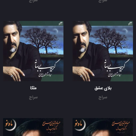
سراج
سراج
بلای عشق
ملکا
سراج
سراج