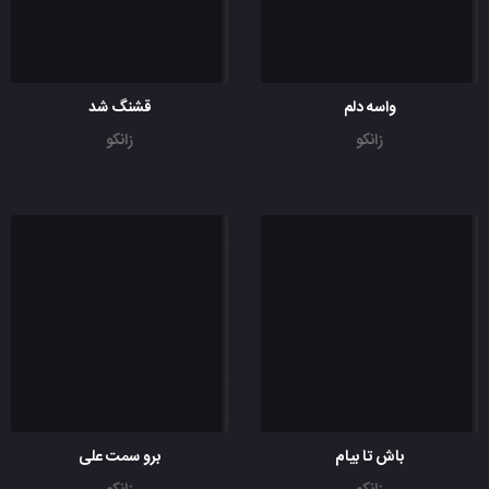
واسه دلم
قشنگ شد
زانکو
زانکو
باش تا بیام
برو سمت علی