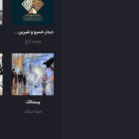
دیدار خسرو و شیرین در چشمه سار (پرده دوم)
وحید تاج
بیستالک
سینا سرلک