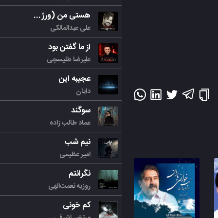
هستی من (ورژن جدید)
علی عبدالمالکی
از ما گفتن بود
علیرضا طلیسچی
عجیبه این
دایان
سوگند
عماد طالب زاده
نیم شب
امیر عظیمی
نگرانتم
روزبه نعمت‌الهی
کم خونی
مرتض اشرفی