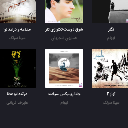
نگار
شوق دوست تکنوازی تار
مقدمه و درامد نوا
ایهام
همایون شجریان
سینا سرلک
آواز 2
جانا ریمیکس سیامند
درآمد ابو عطا
سینا سرلک
ایهام
علیرضا قربانی