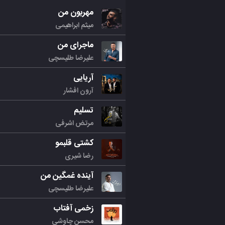
مهربون من
میثم ابراهیمی
ماجرای من
علیرضا طلیسچی
آریایی
آرون افشار
تسلیم
مرتض اشرفی
کشتی قلبمو
رضا شیری
آینده غمگین من
علیرضا طلیسچی
زخمی آفتاب
محسن چاوشی