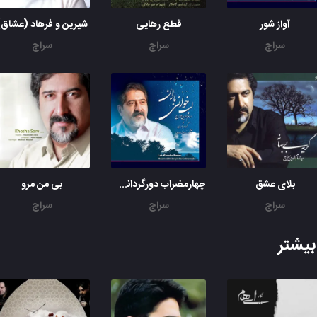
آواز شور
قطع رهایی
شیرین و فرهاد (عشاق)
سراج
سراج
سراج
بلای عشق
چهارمضراب دورگردانی به بیات اصفهان
بی من مرو
سراج
سراج
سراج
یشتر