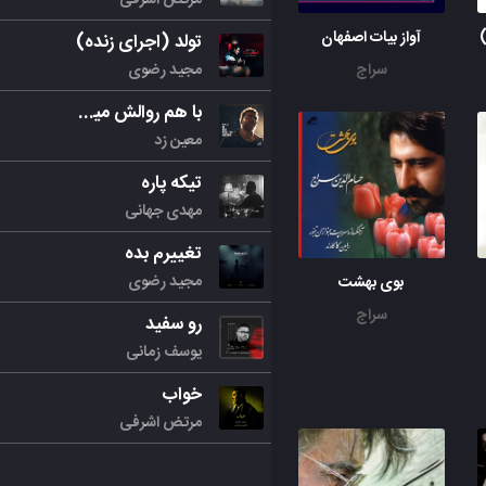
آواز بیات اصفهان
تولد (اجرای زنده)
مجید رضوی
سراج
با هم روالش میکنیم
معین زد
تیکه پاره
مهدی جهانی
تغییرم بده
مجید رضوی
بوی بهشت
سراج
رو سفید
یوسف زمانی
خواب
مرتض اشرفی