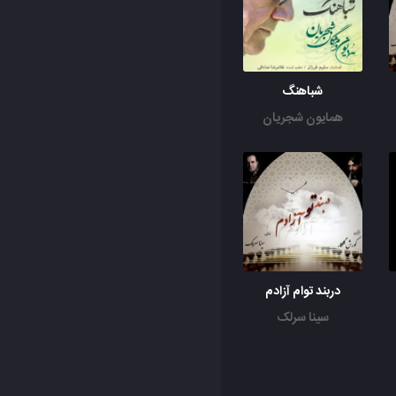
شباهنگ
همایون شجریان
دربند توام آزادم
سینا سرلک