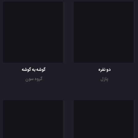
دو نفره
گوشه به گوشه
پازل
گروه سون