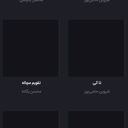
شروین حاجی‌پور
محسن چاوشی
تا کی
تقویم مچاله
شروین حاجی‌پور
محسن یگانه