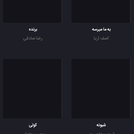
به ما میرسه
برنده
آصف آریا
رضا صادقی
شبونه
کولی