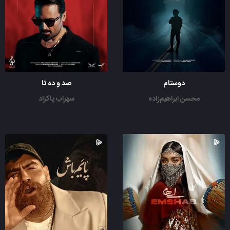
دوستام
صد و ده تا
محسن ابراهیم‌زاده
سهراب پاکزاد