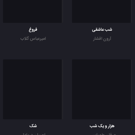
شب عاشقی
فروغ
آرون افشار
امیرعباس گلاب
هزار و یک شب
شک