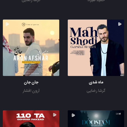
حمید هیراد
گرشا رضایی
ماه شدی
جان جان
گرشا رضایی
آرون افشار