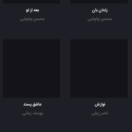
زندان بان
بعد از تو
محسن چاوشی
محسن چاوشی
نوازش
عاشق پسند
ناصر زینلی
یوسف زمانی