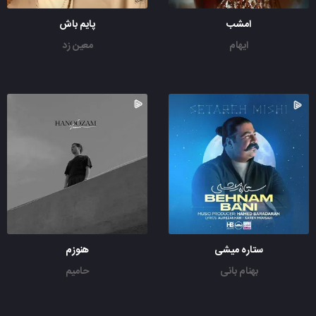
امشب
پایم باش
ایهام
معین زد
ستاره میشی
هنوزم
بهنام بانی
حامیم