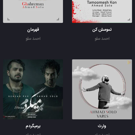
تمومش کن
قهرمان
احمد سلو
احمد سلو
وارث
برمیگردم