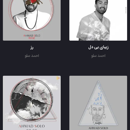
زیبای بی دل
رز
احمد سلو
احمد سلو