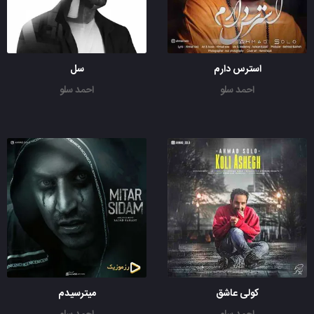
استرس دارم
سل
احمد سلو
احمد سلو
کولی عاشق
میترسیدم