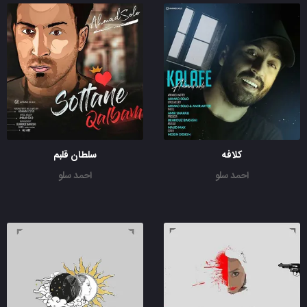
کلافه
سلطان قلبم
احمد سلو
احمد سلو